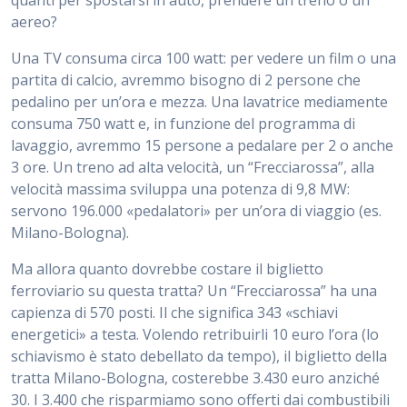
quanti per spostarsi in auto, prendere un treno o un
aereo?
Una TV consuma circa 100 watt: per vedere un film o una
partita di calcio, avremmo bisogno di 2 persone che
pedalino per un’ora e mezza. Una lavatrice mediamente
consuma 750 watt e, in funzione del programma di
lavaggio, avremmo 15 persone a pedalare per 2 o anche
3 ore. Un treno ad alta velocità, un “Frecciarossa”, alla
velocità massima sviluppa una potenza di 9,8 MW:
servono 196.000 «pedalatori» per un’ora di viaggio (es.
Milano-Bologna).
Ma allora quanto dovrebbe costare il biglietto
ferroviario su questa tratta? Un “Frecciarossa” ha una
capienza di 570 posti. Il che significa 343 «schiavi
energetici» a testa. Volendo retribuirli 10 euro l’ora (lo
schiavismo è stato debellato da tempo), il biglietto della
tratta Milano-Bologna, costerebbe 3.430 euro anziché
30. I 3.400 che risparmiamo sono offerti dai combustibili