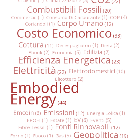
Ciclismo
Climatizzazione
Combustibili Fossili
Commercio
Consumo Di Carburante
COP
Corpo Umano
Coriandoli
Costo Economico
Cottura
Decespugliatori
Dieta
Edilizia
Ebook
Economia
Efficienza Energetica
Elettricità
Elettrodomestici
Elicottero
Embodied
Energy
Emissioni
Emcoin
Energia Eolica
EV
EROEI
Estate
Eventi
Fonti Rinnovabili
Fibre Tessili
Geopolitica
Forno
Fuoco
Gas