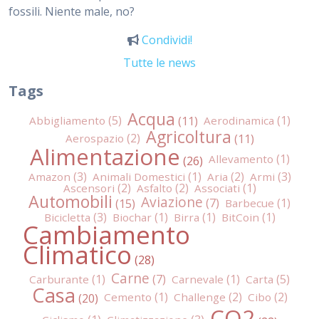
fossili. Niente male, no?
Condividi!
Tutte le news
Tags
Acqua
Abbigliamento
Aerodinamica
Agricoltura
Aerospazio
Alimentazione
Allevamento
Amazon
Animali Domestici
Aria
Armi
Ascensori
Asfalto
Associati
Automobili
Aviazione
Barbecue
Bicicletta
Biochar
Birra
BitCoin
Cambiamento
Climatico
Carne
Carburante
Carnevale
Carta
Casa
Cemento
Challenge
Cibo
CO2