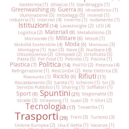
Geotermia
Ghiaccio
Giardinaggio
Greenwashing
Guerra
Idroelettrico
Illuminazione
Imballaggi
Incendi
Industria
Internet
Inverno
Isolamento
Istituzioni
Lavastoviglie
LED
Materiali
Logistica
Metabolismo
Militare
Microonde
Missili
Moda
Mobilità Sostenibile
Monouso
Montagna
Navi
Neve
Nucleare
Obsolescenza
Olimpiadi
Ortofrutta
Pasta
Pet Food
Petrolio
Piscina
Politica
Plastica
PoliTO
Potenza
Refrigerazione
ResConDA
Rete Elettrica
Rifiuti
Riciclo
Riassunto
Riscaldamento
Sanità
Schermi
Sci
Servizio Pubblico
Sharing
Soffiatori
Spuntini
Sport
Stagionalità
Strade
Streaming
Suasì
T-Shirt
Tecnologia
Tosaerba
Trasporti
Treni
Turismo
Unione Europea
Usa E Getta
Vacanze