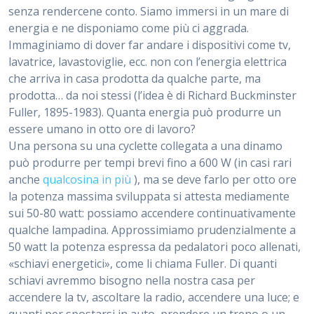
senza rendercene conto. Siamo immersi in un mare di
energia e ne disponiamo come più ci aggrada.
Immaginiamo di dover far andare i dispositivi come tv,
lavatrice, lavastoviglie, ecc. non con l’energia elettrica
che arriva in casa prodotta da qualche parte, ma
prodotta… da noi stessi (l’idea è di Richard Buckminster
Fuller, 1895-1983). Quanta energia può produrre un
essere umano in otto ore di lavoro?
Una persona su una cyclette collegata a una dinamo
può produrre per tempi brevi fino a 600 W (in casi rari
anche
qualcosina in più
), ma se deve farlo per otto ore
la potenza massima sviluppata si attesta mediamente
sui 50-80 watt: possiamo accendere continuativamente
qualche lampadina. Approssimiamo prudenzialmente a
50 watt la potenza espressa da pedalatori poco allenati,
«schiavi energetici», come li chiama Fuller. Di quanti
schiavi avremmo bisogno nella nostra casa per
accendere la tv, ascoltare la radio, accendere una luce; e