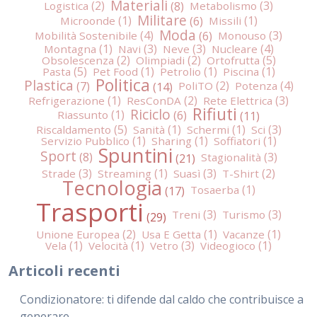
Materiali
Logistica
Metabolismo
Militare
Microonde
Missili
Moda
Mobilità Sostenibile
Monouso
Montagna
Navi
Neve
Nucleare
Obsolescenza
Olimpiadi
Ortofrutta
Pasta
Pet Food
Petrolio
Piscina
Politica
Plastica
PoliTO
Potenza
Refrigerazione
ResConDA
Rete Elettrica
Rifiuti
Riciclo
Riassunto
Riscaldamento
Sanità
Schermi
Sci
Servizio Pubblico
Sharing
Soffiatori
Spuntini
Sport
Stagionalità
Strade
Streaming
Suasì
T-Shirt
Tecnologia
Tosaerba
Trasporti
Treni
Turismo
Unione Europea
Usa E Getta
Vacanze
Vela
Velocità
Vetro
Videogioco
Articoli recenti
Condizionatore: ti difende dal caldo che contribuisce a
generare