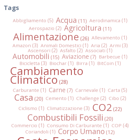
Tags
Acqua
Abbigliamento
Aerodinamica
Agricoltura
Aerospazio
Alimentazione
Allevamento
Amazon
Animali Domestici
Aria
Armi
Ascensori
Asfalto
Associati
Automobili
Aviazione
Barbecue
Bicicletta
Biochar
Birra
BitCoin
Cambiamento
Climatico
Carne
Carburante
Carnevale
Carta
Casa
Cemento
Challenge
Cibo
CO2
Ciclismo
Climatizzazione
Combustibili Fossili
Commercio
Consumo Di Carburante
COP
Corpo Umano
Coriandoli