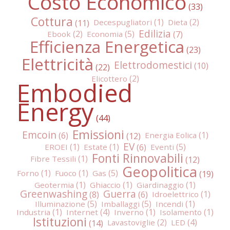
Costo Economico
Cottura
Decespugliatori
Dieta
Edilizia
Ebook
Economia
Efficienza Energetica
Elettricità
Elettrodomestici
Elicottero
Embodied
Energy
Emissioni
Emcoin
Energia Eolica
EV
EROEI
Estate
Eventi
Fonti Rinnovabili
Fibre Tessili
Geopolitica
Forno
Fuoco
Gas
Geotermia
Ghiaccio
Giardinaggio
Greenwashing
Guerra
Idroelettrico
Illuminazione
Imballaggi
Incendi
Industria
Internet
Inverno
Isolamento
Istituzioni
Lavastoviglie
LED