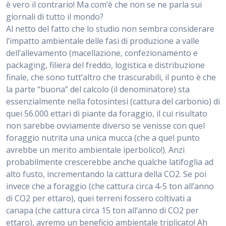
è vero il contrario! Ma com’è che non se ne parla sui
giornali di tutto il mondo?
Al netto del fatto che lo studio non sembra considerare
l’impatto ambientale delle fasi di produzione a valle
dell’allevamento (macellazione, confezionamento e
packaging, filiera del freddo, logistica e distribuzione
finale, che sono tutt’altro che trascurabili, il punto è che
la parte “buona” del calcolo (il denominatore) sta
essenzialmente nella fotosintesi (cattura del carbonio) di
quei 56.000 ettari di piante da foraggio, il cui risultato
non sarebbe ovviamente diverso se venisse con quel
foraggio nutrita una unica mucca (che a quel punto
avrebbe un merito ambientale iperbolico!). Anzi
probabilmente crescerebbe anche qualche latifoglia ad
alto fusto, incrementando la cattura della CO2. Se poi
invece che a foraggio (che cattura circa 4-5 ton all’anno
di CO2 per ettaro), quei terreni fossero coltivati a
canapa (che cattura circa 15 ton all’anno di CO2 per
ettaro), avremo un beneficio ambientale triplicato! Ah