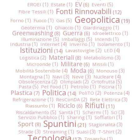
EV
EROEI
Estate
Eventi
Fonti Rinnovabili
Fibre Tessili
Geopolitica
Forno
Fuoco
Gas
Geotermia
Ghiaccio
Giardinaggio
Greenwashing
Guerra
Idroelettrico
Illuminazione
Imballaggi
Incendi
Industria
Internet
Inverno
Isolamento
Istituzioni
Lavastoviglie
LED
Materiali
Logistica
Metabolismo
Militare
Microonde
Missili
Moda
Mobilità Sostenibile
Monouso
Montagna
Navi
Neve
Nucleare
Obsolescenza
Olimpiadi
Ortofrutta
Pasta
Pet Food
Petrolio
Piscina
Politica
Plastica
PoliTO
Potenza
Refrigerazione
ResConDA
Rete Elettrica
Rifiuti
Riciclo
Riassunto
Riscaldamento
Sanità
Schermi
Sci
Servizio Pubblico
Sharing
Soffiatori
Spuntini
Sport
Stagionalità
Strade
Streaming
Suasì
T-Shirt
Tecnologia
Tosaerba