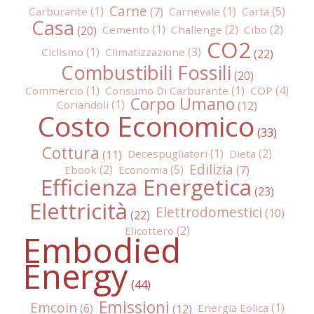
Carne
Carburante
Carnevale
Carta
Casa
Cemento
Challenge
Cibo
CO2
Ciclismo
Climatizzazione
Combustibili Fossili
Commercio
Consumo Di Carburante
COP
Corpo Umano
Coriandoli
Costo Economico
Cottura
Decespugliatori
Dieta
Edilizia
Ebook
Economia
Efficienza Energetica
Elettricità
Elettrodomestici
Elicottero
Embodied
Energy
Emissioni
Emcoin
Energia Eolica