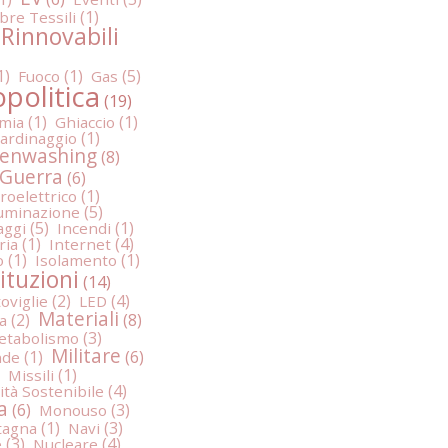
ibre Tessili
 Rinnovabili
Fuoco
Gas
politica
mia
Ghiaccio
iardinaggio
enwashing
Guerra
roelettrico
luminazione
aggi
Incendi
ria
Internet
o
Isolamento
tituzioni
oviglie
LED
Materiali
a
etabolismo
Militare
nde
Missili
ità Sostenibile
a
Monouso
agna
Navi
e
Nucleare