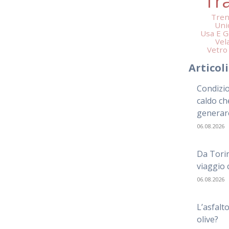
Tr
Tren
Uni
Usa E G
Vel
Vetro
Articol
Condizio
caldo ch
generar
06.08.2026
Da Torin
viaggio c
06.08.2026
L’asfalto
olive?