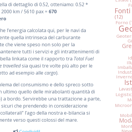
lla di dettaglio di 0.52, otteniamo: 0.52 *
F
Fonti
2000 km / 5610 pax =
670
ero
Forno
Geo
e l’energia calcolata qui, per le navi da
Geoter
ente quella intrinseca del carburante
G
e che viene speso non solo per la
Gre
tenere tutti i servizi e gli intrattenimenti di
Id
bella linkata come il rapporto tra
Total Fuel
Il
e travelled
sia quasi tre volte più alto per le
Imball
Indust
etto ad esempio alle
cargo
).
Invern
Is
blema del consumismo e dello spreco sotto
Lavast
n ultimo quello delle mirabolanti quantità di
Logistic
o) a bordo. Servirebbe una trattazione a parte,
M
Microo
sicuri che prendendo in considerazione
collaterali” l’ago della nostra e-bilancia si
Mobil
Mod
ente verso questi colossi del mare.
Mont
Nev
Condividi!