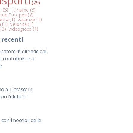
asporti
i
Turismo
one Europea
etta
Vacanze
a
Velocità
Videogioco
i recenti
natore: ti difende dal
e contribuisce a
e
o a Treviso: in
on l’elettrico
 con i noccioli delle