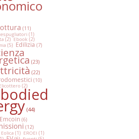
onomico
ottura
espugliatori
ta
Ebook
Edilizia
mia
cienza
rgetica
ttricità
rodomestici
Elicottero
bodied
ergy
Emcoin
issioni
 Eolica
EROEI
EV
Eventi