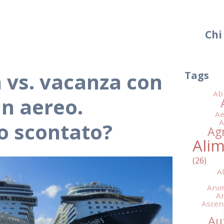
Chi
 vs. vacanza con
Tags
Ab
in aereo.
Ae
A
o scontato?
Agr
Ali
A
Anim
Ar
Ascen
Au