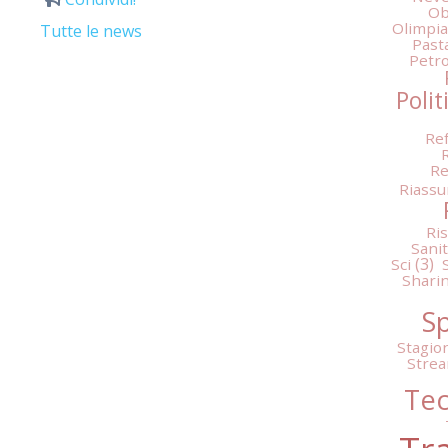
Ob
Olimpia
Tutte le news
Past
Petro
Polit
Re
Re
Riassu
Ri
Sani
Sci
Shari
S
Stagion
Stre
Tec