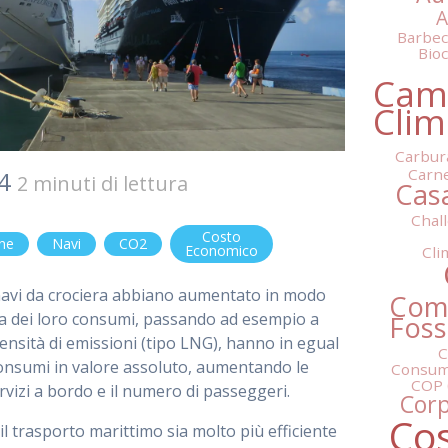
A
Barbe
Bio
Cam
Clim
Carbur
Carn
24
2 minuti di lettura
Cas
Chal
Costo
one
Navi
CO2
Economico
Cli
navi da crociera abbiano aumentato in modo
Comb
enza dei loro consumi, passando ad esempio a
Fossi
ensità di emissioni (tipo LNG), hanno in egual
C
onsumi in valore assoluto, aumentando le
Consum
COP
servizi a bordo e il numero di passeggeri.
Cor
Co
il trasporto marittimo sia molto più efficiente