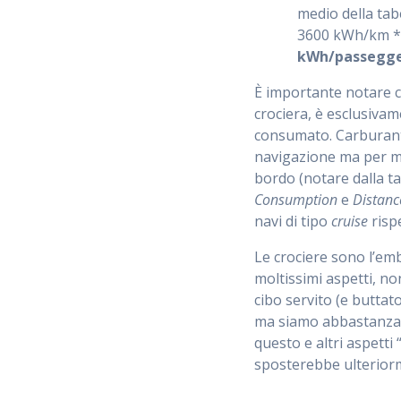
medio della tabe
3600 kWh/km * 
kWh/passegg
È importante notare ch
crociera, è esclusivam
consumato. Carburant
navigazione ma per man
bordo (notare dalla ta
Consumption
e
Distanc
navi di tipo
cruise
risp
Le crociere sono l’em
moltissimi aspetti, no
cibo servito (e buttat
ma siamo abbastanza 
questo e altri aspetti “
sposterebbe ulteriorm