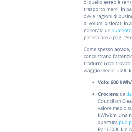
di quello aereo è senz
trasporto merci, in pa
ovvie ragioni di busin
ai volumi dislocati in
generale un
aumento d
particolare a pag. 19 d
Come spesso accade, tu
concentrano l’attenzi
tradurre i dati trovat
viaggio medio, 2000 
Volo: 600 kWh
Crociera
: da
da
Council on Clea
valore medio su 
kWh/km. Una n
apertura
può p
Per i 2000 km c