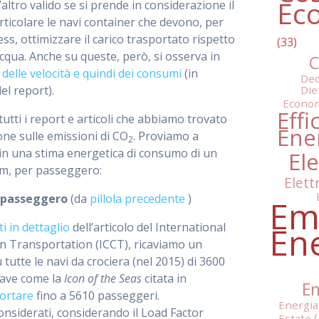
Ec
’altro valido se si prende in considerazione il
rticolare le navi container che devono, per
ess, ottimizzare il carico trasportato rispetto
 acqua. Anche su queste, però, si osserva in
C
elle velocità e quindi dei consumi
(in
Dec
Die
el report).
Econo
Effi
tti i report e articoli che abbiamo trovato
Ene
one sulle emissioni di CO
. Proviamo a
2
i in una stima energetica di consumo di un
Ele
km, per passeggero:
Elett
/passeggero
(da
pillola precedente
)
Em
ti in dettaglio
dell’articolo del International
En
n Transportation (ICCT), ricaviamo un
tutte le navi da crociera (nel 2015) di 3600
ave come la
Icon of the Seas
citata in
Em
ortare
fino a 5610 passeggeri.
Energia
onsiderati, considerando il Load Factor
Estate