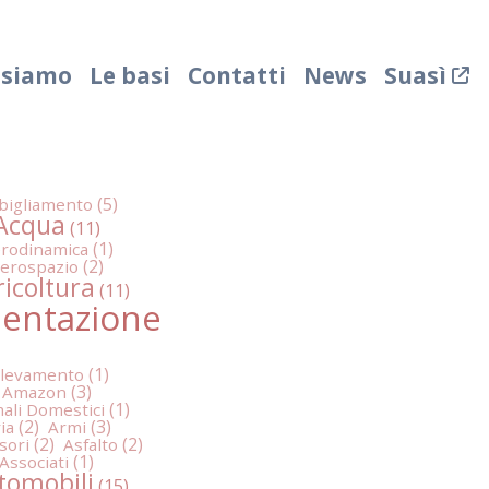
 siamo
Le basi
Contatti
News
Suasì
bigliamento
Acqua
rodinamica
erospazio
icoltura
mentazione
llevamento
Amazon
ali Domestici
ia
Armi
sori
Asfalto
Associati
tomobili