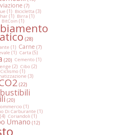
viazione
cue
Bicicletta
char
Birra
BitCoin
biamento
atico
Carne
ante
evale
Carta
a
Cemento
lenge
Cibo
Ciclismo
matizzazione
CO2
ustibili
li
ommercio
o Di Carburante
Coriandoli
po Umano
sto