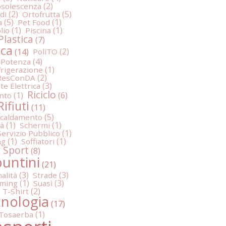
solescenza
di
Ortofrutta
a
Pet Food
lio
Piscina
Plastica
ica
PoliTO
Potenza
frigerazione
ResConDA
te Elettrica
Riciclo
nto
Rifiuti
scaldamento
tà
Schermi
Servizio Pubblico
ng
Soffiatori
Sport
puntini
alità
Strade
aming
Suasì
T-Shirt
nologia
Tosaerba