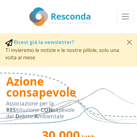
Ricevi già la newsletter?
Ti invieremo le notizie e le nostre pillole, solo una
volta al mese
Azione
consapevole
Associazione per la
RES
tituzione
CON
sapevole
del
D
ebito
A
mbientale
30.000